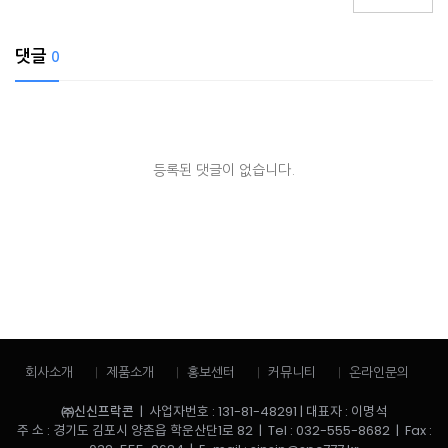
댓글
0
등록된 댓글이 없습니다.
회사소개
제품소개
홍보센터
커뮤니티
온라인문의
㈜신신프락콘
| 사업자번호 : 131-81-48291 | 대표자 : 이명석
주 소 : 경기도 김포시 양촌읍 학운산단1로 82 | Tel : 032-555-8682 | Fax :