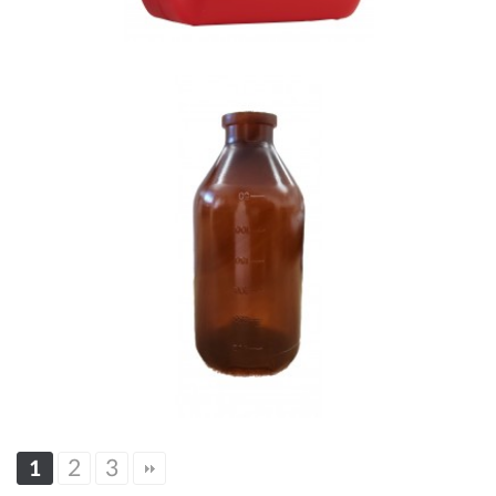
250ml (갈색)
2
3
1