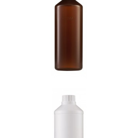
200ml연속주사기(갈색)
E-1003(1L)